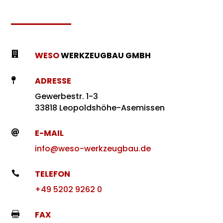

WESO
WERKZEUGBAU GMBH
ADRESSE

Gewerbestr. 1-3
33818 Leopoldshöhe-Asemissen
E-MAIL

info@weso-werkzeugbau.de
TELEFON

+49 5202 9262 0
FAX
