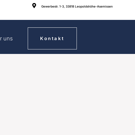

Gewerbestr. 1-3, 33818 Leopoldshöhe-Asemissen
r uns
Kontakt