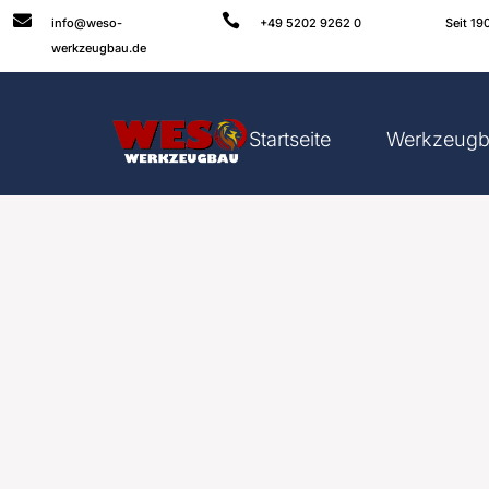


info@weso-
+49 5202 9262 0
Seit 19
werkzeugbau.de
Startseite
Werkzeug